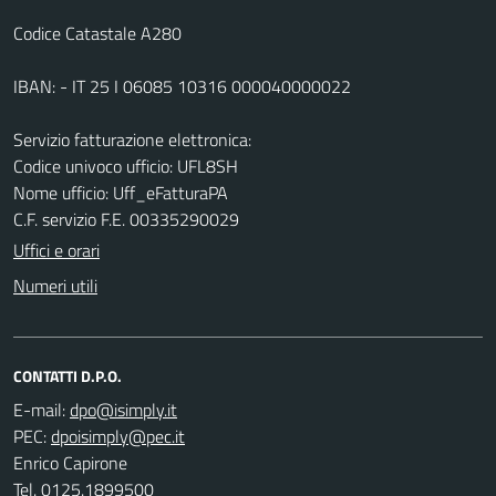
Codice Catastale A280
IBAN: - IT 25 I 06085 10316 000040000022
Servizio fatturazione elettronica:
Codice univoco ufficio: UFL8SH
Nome ufficio: Uff_eFatturaPA
C.F. servizio F.E. 00335290029
Uffici e orari
Numeri utili
CONTATTI D.P.O.
E-mail:
PEC:
Enrico Capirone
Tel. 0125.1899500