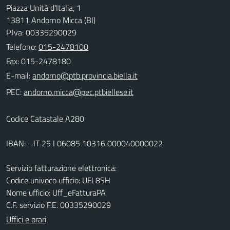
Piazza Unità d'Italia, 1
13811 Andorno Micca (BI)
P.Iva: 00335290029
Telefono:
015-2478100
Fax: 015-2478180
E-mail:
PEC:
Codice Catastale A280
IBAN: - IT 25 I 06085 10316 000040000022
Servizio fatturazione elettronica:
Codice univoco ufficio: UFL8SH
Nome ufficio: Uff_eFatturaPA
C.F. servizio F.E. 00335290029
Uffici e orari