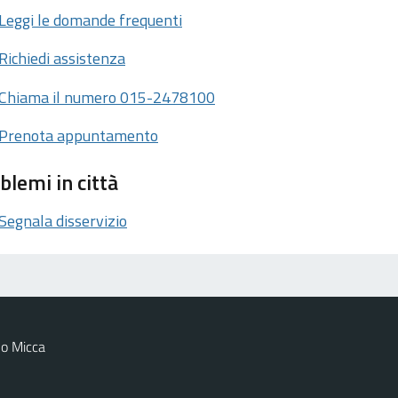
Leggi le domande frequenti
Richiedi assistenza
Chiama il numero 015-2478100
Prenota appuntamento
blemi in città
Segnala disservizio
o Micca