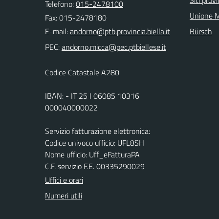
Siti provi
Telefono:
015-2478100
Unione M
Fax: 015-2478180
E-mail:
Bürsch
PEC:
Codice Catastale A280
IBAN: - IT 25 I 06085 10316
000040000022
Servizio fatturazione elettronica:
Codice univoco ufficio: UFL8SH
Nome ufficio: Uff_eFatturaPA
C.F. servizio F.E. 00335290029
Uffici e orari
Numeri utili